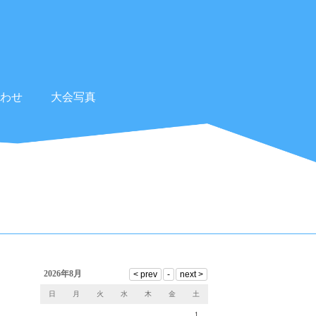
わせ
大会写真
2026年8月
日
月
火
水
木
金
土
1