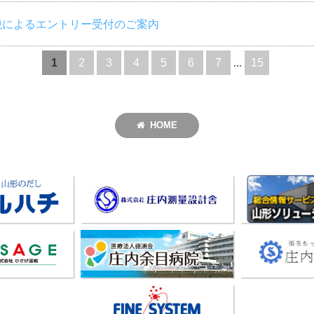
税によるエントリー受付のご案内
1
2
3
4
5
6
7
...
15
HOME