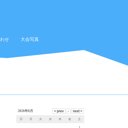
わせ
大会写真
2026年8月
日
月
火
水
木
金
土
1