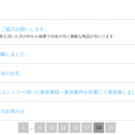
にご協力お願いします。
答え頂いた方の中から抽選で20名の方に素敵な商品が当たります。
掲載しました。
大会のお礼
金)にエントリー頂いた参加者様へ参加案内を封書にて発送致しま
りのお知らせ
1
...
9
10
11
12
13
14
15