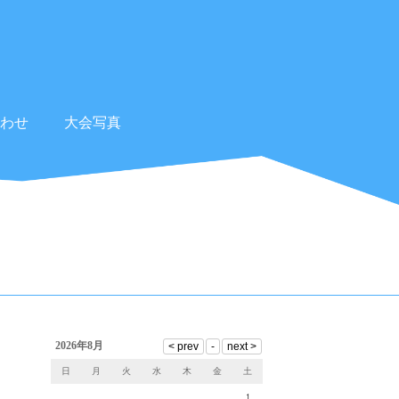
わせ
大会写真
2026年8月
日
月
火
水
木
金
土
1