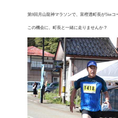
第9回月山龍神マラソンで、富樫透町長が5㎞コ
この機会に、町長と一緒に走りませんか？