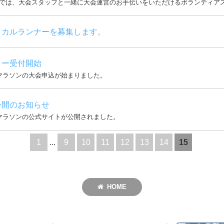
では、大会スタッフと一緒に大会運営のお手伝いをいただけるボランティア
ィカルランナーを募集します。
リー受付開始
マラソンの大会申込が始まりました。
公開のお知らせ
マラソンの公式サイトが公開されました。
1
...
9
10
11
12
13
14
15
HOME