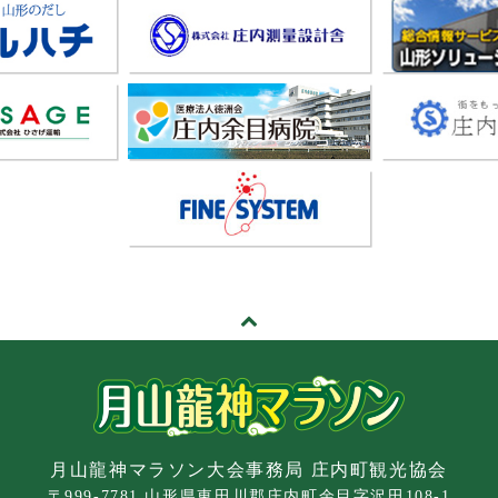
月山龍神マラソン大会事務局 庄内町観光協会
〒999-7781 山形県東田川郡庄内町余目字沢田108-1