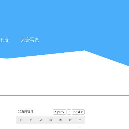
わせ
大会写真
2026年8月
日
月
火
水
木
金
土
1