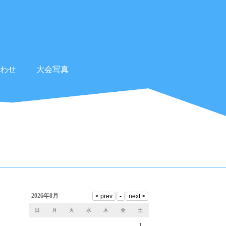
わせ
大会写真
2026年8月
日
月
火
水
木
金
土
1