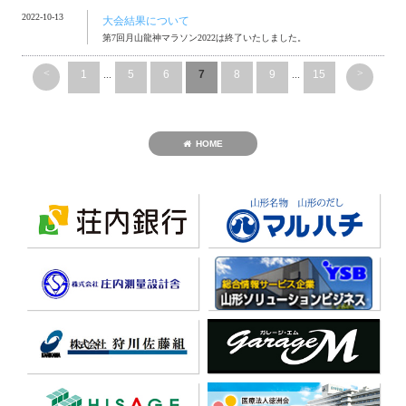
2022-10-13
大会結果について
第7回月山龍神マラソン2022は終了いたしました。
<
>
1
...
5
6
7
8
9
...
15
HOME