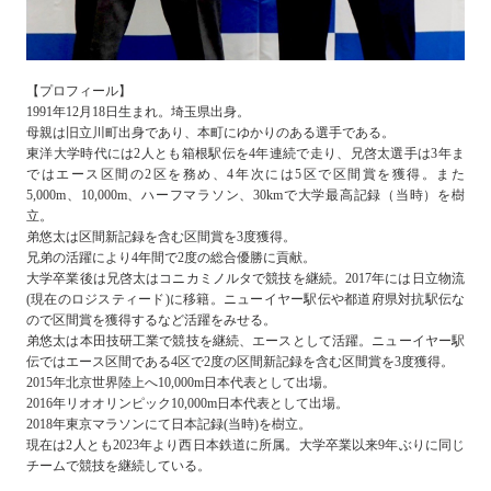
【プロフィール】
1991年12月18日生まれ。埼玉県出身。
母親は旧立川町出身であり、本町にゆかりのある選手である。
東洋大学時代には2人とも箱根駅伝を4年連続で走り、兄啓太選手は3年ま
ではエース区間の2区を務め、4年次には5区で区間賞を獲得。また
5,000m、10,000m、ハーフマラソン、30kmで大学最高記録（当時）を樹
立。
弟悠太は区間新記録を含む区間賞を3度獲得。
兄弟の活躍により4年間で2度の総合優勝に貢献。
大学卒業後は兄啓太はコニカミノルタで競技を継続。2017年には日立物流
(現在のロジスティード)に移籍。ニューイヤー駅伝や都道府県対抗駅伝な
ので区間賞を獲得するなど活躍をみせる。
弟悠太は本田技研工業で競技を継続、エースとして活躍。ニューイヤー駅
伝ではエース区間である4区で2度の区間新記録を含む区間賞を3度獲得。
2015年北京世界陸上へ10,000m日本代表として出場。
2016年リオオリンピック10,000m日本代表として出場。
2018年東京マラソンにて日本記録(当時)を樹立。
現在は2人とも2023年より西日本鉄道に所属。大学卒業以来9年ぶりに同じ
チームで競技を継続している。