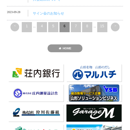
2023-09-28
サイン会のお知らせ
<
>
1
...
4
5
6
7
8
...
15
HOME