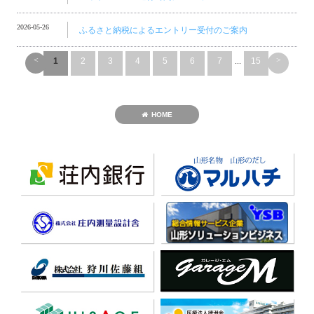
2026-05-26
ふるさと納税によるエントリー受付のご案内
<
>
1
2
3
4
5
6
7
...
15
HOME