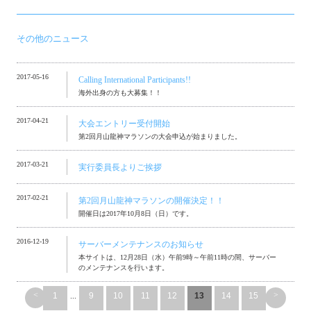
その他のニュース
2017-05-16
Calling International Participants!!
海外出身の方も大募集！！
2017-04-21
大会エントリー受付開始
第2回月山龍神マラソンの大会申込が始まりました。
2017-03-21
実行委員長よりご挨拶
2017-02-21
第2回月山龍神マラソンの開催決定！！
開催日は2017年10月8日（日）です。
2016-12-19
サーバーメンテナンスのお知らせ
本サイトは、12月28日（水）午前9時～午前11時の間、サーバー
のメンテナンスを行います。
<
>
1
...
9
10
11
12
13
14
15