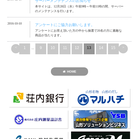
サーバーメンテナンスのお知らせ
本サイトは、12月28日（水）午前9時～午前11時の間、サーバー
のメンテナンスを行います。
2016-10-10
アンケートにご協力お願いします。
アンケートにお答え頂いた方の中から抽選で20名の方に素敵な
商品が当たります。
<
>
1
...
9
10
11
12
13
14
15
HOME