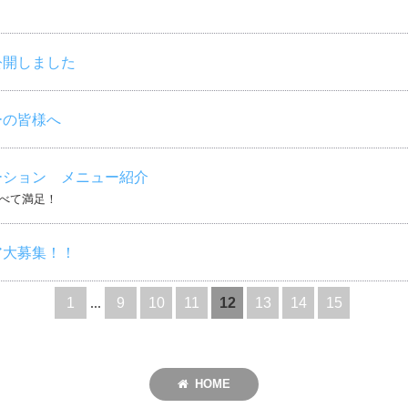
公開しました
ーの皆様へ
ーション メニュー紹介
べて満足！
ア大募集！！
1
...
9
10
11
12
13
14
15
HOME