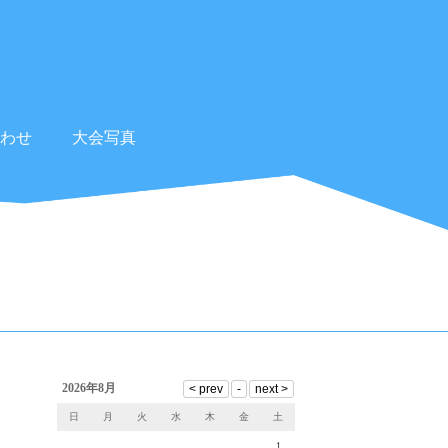
わせ
大会写真
2026年8月
日
月
火
水
木
金
土
1