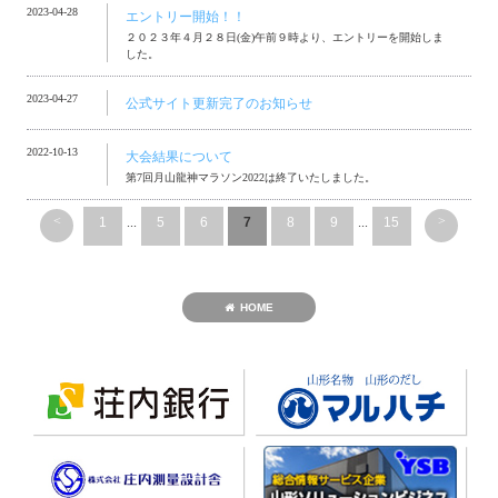
2023-04-28
エントリー開始！！
２０２３年４月２８日(金)午前９時より、エントリーを開始しま
した。
2023-04-27
公式サイト更新完了のお知らせ
2022-10-13
大会結果について
第7回月山龍神マラソン2022は終了いたしました。
<
>
1
...
5
6
7
8
9
...
15
HOME