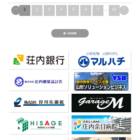
<
>
1
2
3
4
5
6
7
...
15
HOME