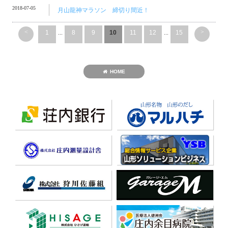
2018-07-05
月山龍神マラソン 締切り間近！
<
>
1
...
8
9
10
11
12
...
15
HOME