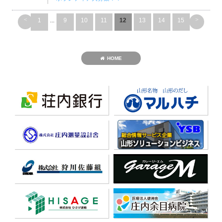
<
>
1
...
9
10
11
12
13
14
15
HOME