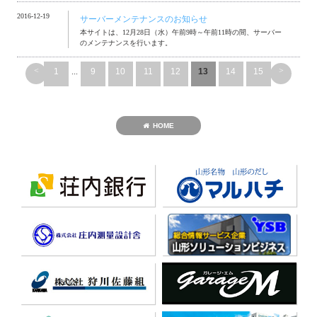
2016-12-19
サーバーメンテナンスのお知らせ
本サイトは、12月28日（水）午前9時～午前11時の間、サーバー
のメンテナンスを行います。
<
>
1
...
9
10
11
12
13
14
15
HOME