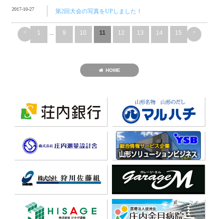
2017-10-27
第2回大会の写真をUPしました！
<
>
1
...
9
10
11
12
13
14
15
HOME