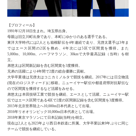
【プロフィール】
1991年12月18日生まれ。埼玉県出身。
母親は旧立川町出身であり、本町にゆかりのある選手である。
東洋大学時代には2人とも箱根駅伝を4年連続で走り、兄啓太選手は3年ま
ではエース区間の2区を務め、4年次には5区で区間賞を獲得。また
5,000m、10,000m、ハーフマラソン、30kmで大学最高記録（当時）を樹
立。
弟悠太は区間新記録を含む区間賞を3度獲得。
兄弟の活躍により4年間で2度の総合優勝に貢献。
大学卒業後は兄啓太はコニカミノルタで競技を継続。2017年には日立物流
(現在のロジスティード)に移籍。ニューイヤー駅伝や都道府県対抗駅伝な
ので区間賞を獲得するなど活躍をみせる。
弟悠太は本田技研工業で競技を継続、エースとして活躍。ニューイヤー駅
伝ではエース区間である4区で2度の区間新記録を含む区間賞を3度獲得。
2015年北京世界陸上へ10,000m日本代表として出場。
2016年リオオリンピック10,000m日本代表として出場。
2018年東京マラソンにて日本記録(当時)を樹立。
現在は2人とも2023年より西日本鉄道に所属。大学卒業以来9年ぶりに同じ
チームで競技を継続している。