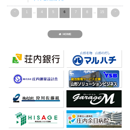
<
>
1
...
4
5
6
7
8
...
15
HOME