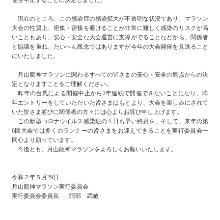
催を中止することに決定しました。
現在のところ、この感染症の感染拡大が不透明な状況であり、マラソン
大会の性質上、密集・密接を避けることが非常に難しく感染のリスクが高
いこともあり、安心・安全な大会運営に支障がでることなどから、関係者
と協議を重ね、たいへん残念ではありますが今年の大会開催を見送ること
にいたしました。
月山龍神マラソンに関わるすべての皆さまの安心・安全の観点からの決
定となりますことをご理解ください。
昨年の台風による開催中止から2年連続で開催できないことになり、昨
年エントリーをしていただいた皆さまはもとより、大会を楽しみにされて
いた皆さま並びに関係者の方々には心よりお詫び申し上げます。
この新型コロナウイルス感染症の１日も早い終息を、そして、来年の第
6回大会では多くのランナーの皆さまをお迎えできることを実行委員会一
同心より願っています。
今後とも、月山龍神マラソンをよろしくお願いいたします。
令和２年５月29日
月山龍神マラソン実行委員会
実行委員会委員長 阿部 武敏