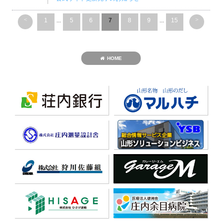
<
>
1
...
5
6
7
8
9
...
15
HOME