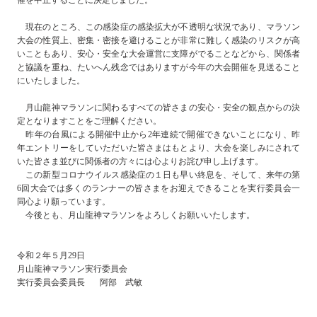
催を中止することに決定しました。
現在のところ、この感染症の感染拡大が不透明な状況であり、マラソン
大会の性質上、密集・密接を避けることが非常に難しく感染のリスクが高
いこともあり、安心・安全な大会運営に支障がでることなどから、関係者
と協議を重ね、たいへん残念ではありますが今年の大会開催を見送ること
にいたしました。
月山龍神マラソンに関わるすべての皆さまの安心・安全の観点からの決
定となりますことをご理解ください。
昨年の台風による開催中止から2年連続で開催できないことになり、昨
年エントリーをしていただいた皆さまはもとより、大会を楽しみにされて
いた皆さま並びに関係者の方々には心よりお詫び申し上げます。
この新型コロナウイルス感染症の１日も早い終息を、そして、来年の第
6回大会では多くのランナーの皆さまをお迎えできることを実行委員会一
同心より願っています。
今後とも、月山龍神マラソンをよろしくお願いいたします。
令和２年５月29日
月山龍神マラソン実行委員会
実行委員会委員長 阿部 武敏