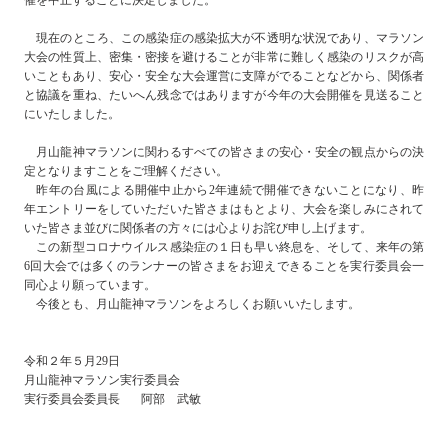
催を中止することに決定しました。
現在のところ、この感染症の感染拡大が不透明な状況であり、マラソン
大会の性質上、密集・密接を避けることが非常に難しく感染のリスクが高
いこともあり、安心・安全な大会運営に支障がでることなどから、関係者
と協議を重ね、たいへん残念ではありますが今年の大会開催を見送ること
にいたしました。
月山龍神マラソンに関わるすべての皆さまの安心・安全の観点からの決
定となりますことをご理解ください。
昨年の台風による開催中止から2年連続で開催できないことになり、昨
年エントリーをしていただいた皆さまはもとより、大会を楽しみにされて
いた皆さま並びに関係者の方々には心よりお詫び申し上げます。
この新型コロナウイルス感染症の１日も早い終息を、そして、来年の第
6回大会では多くのランナーの皆さまをお迎えできることを実行委員会一
同心より願っています。
今後とも、月山龍神マラソンをよろしくお願いいたします。
令和２年５月29日
月山龍神マラソン実行委員会
実行委員会委員長 阿部 武敏