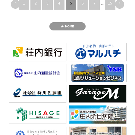
<
>
1
2
3
4
5
6
7
...
15
HOME