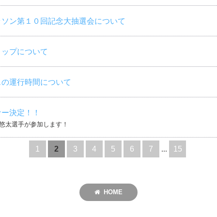
ラソン第１０回記念大抽選会について
トップについて
スの運行時間について
ナー決定！！
悠太選手が参加します！
1
2
3
4
5
6
7
...
15
HOME