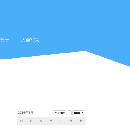
わせ
大会写真
2026年8月
日
月
火
水
木
金
土
1