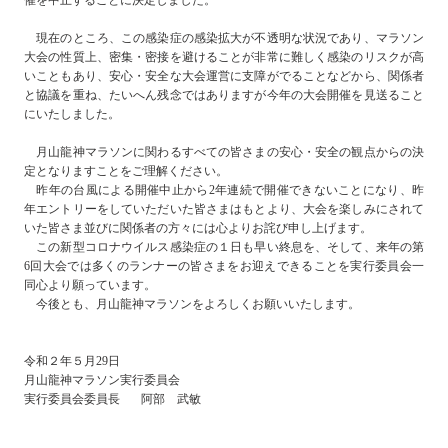
催を中止することに決定しました。
現在のところ、この感染症の感染拡大が不透明な状況であり、マラソン
大会の性質上、密集・密接を避けることが非常に難しく感染のリスクが高
いこともあり、安心・安全な大会運営に支障がでることなどから、関係者
と協議を重ね、たいへん残念ではありますが今年の大会開催を見送ること
にいたしました。
月山龍神マラソンに関わるすべての皆さまの安心・安全の観点からの決
定となりますことをご理解ください。
昨年の台風による開催中止から2年連続で開催できないことになり、昨
年エントリーをしていただいた皆さまはもとより、大会を楽しみにされて
いた皆さま並びに関係者の方々には心よりお詫び申し上げます。
この新型コロナウイルス感染症の１日も早い終息を、そして、来年の第
6回大会では多くのランナーの皆さまをお迎えできることを実行委員会一
同心より願っています。
今後とも、月山龍神マラソンをよろしくお願いいたします。
令和２年５月29日
月山龍神マラソン実行委員会
実行委員会委員長 阿部 武敏