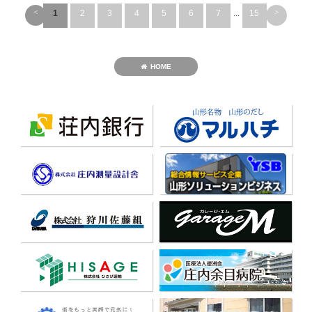
<
>
1
2
3
4
5
6
7
...
15
HOME